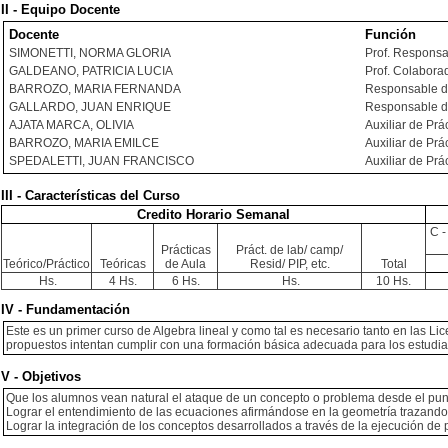
II - Equipo Docente
Docente
Función
SIMONETTI, NORMA GLORIA
Prof. Respons
GALDEANO, PATRICIA LUCIA
Prof. Colabora
BARROZO, MARIA FERNANDA
Responsable d
GALLARDO, JUAN ENRIQUE
Responsable d
AJATA MARCA, OLIVIA
Auxiliar de Prá
BARROZO, MARIA EMILCE
Auxiliar de Prá
SPEDALETTI, JUAN FRANCISCO
Auxiliar de Prá
III - Características del Curso
Credito Horario Semanal
C -
Prácticas
Práct. de lab/ camp/
Teórico/Práctico
Teóricas
de Aula
Resid/ PIP, etc.
Total
Hs.
4 Hs.
6 Hs.
Hs.
10 Hs.
IV - Fundamentación
Este es un primer curso de Algebra lineal y como tal es necesario tanto en las Li
propuestos intentan cumplir con una formación básica adecuada para los estudiant
V - Objetivos
Que los alumnos vean natural el ataque de un concepto o problema desde el punto d
Lograr el entendimiento de las ecuaciones afirmándose en la geometría trazando u
Lograr la integración de los conceptos desarrollados a través de la ejecución de