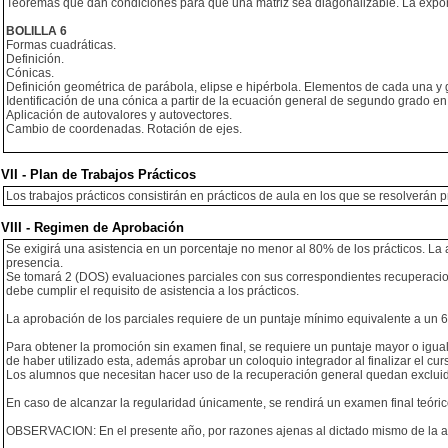
Teoremas que dan condiciones para que una matriz sea diagonalizable. La expon
BOLILLA 6
Formas cuadráticas.
Definición.
Cónicas.
Definición geométrica de parábola, elipse e hipérbola. Elementos de cada una y 
Identificación de una cónica a partir de la ecuación general de segundo grado en
Aplicación de autovalores y autovectores.
Cambio de coordenadas. Rotación de ejes.
VII - Plan de Trabajos Prácticos
Los trabajos prácticos consistirán en prácticos de aula en los que se resolverán
VIII - Regimen de Aprobación
Se exigirá una asistencia en un porcentaje no menor al 80% de los prácticos. La a
presencia.
Se tomará 2 (DOS) evaluaciones parciales con sus correspondientes recuperacio
debe cumplir el requisito de asistencia a los prácticos.
La aprobación de los parciales requiere de un puntaje mínimo equivalente a un 6
Para obtener la promoción sin examen final, se requiere un puntaje mayor o igua
de haber utilizado esta, además aprobar un coloquio integrador al finalizar el cur
Los alumnos que necesitan hacer uso de la recuperación general quedan exclui
En caso de alcanzar la regularidad únicamente, se rendirá un examen final teórico
OBSERVACION: En el presente año, por razones ajenas al dictado mismo de la as