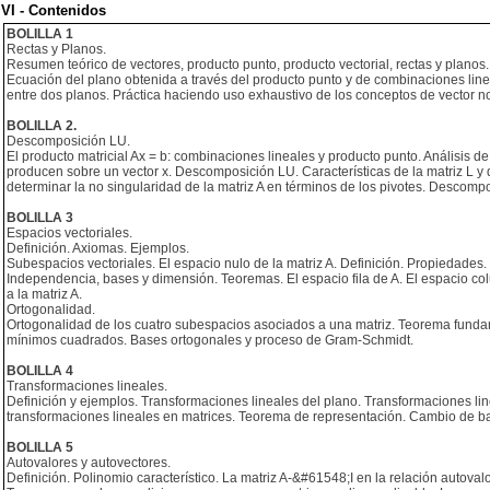
VI - Contenidos
BOLILLA 1
Rectas y Planos.
Resumen teórico de vectores, producto punto, producto vectorial, rectas y planos
Ecuación del plano obtenida a través del producto punto y de combinaciones linea
entre dos planos. Práctica haciendo uso exhaustivo de los conceptos de vector nor
BOLILLA 2.
Descomposición LU.
El producto matricial Ax = b: combinaciones lineales y producto punto. Análisis d
producen sobre un vector x. Descomposición LU. Características de la matriz L y 
determinar la no singularidad de la matriz A en términos de los pivotes. Descomp
BOLILLA 3
Espacios vectoriales.
Definición. Axiomas. Ejemplos.
Subespacios vectoriales. El espacio nulo de la matriz A. Definición. Propiedades. V
Independencia, bases y dimensión. Teoremas. El espacio fila de A. El espacio c
a la matriz A.
Ortogonalidad.
Ortogonalidad de los cuatro subespacios asociados a una matriz. Teorema fundam
mínimos cuadrados. Bases ortogonales y proceso de Gram-Schmidt.
BOLILLA 4
Transformaciones lineales.
Definición y ejemplos. Transformaciones lineales del plano. Transformaciones li
transformaciones lineales en matrices. Teorema de representación. Cambio de bas
BOLILLA 5
Autovalores y autovectores.
Definición. Polinomio característico. La matriz A-&#61548;I en la relación autov