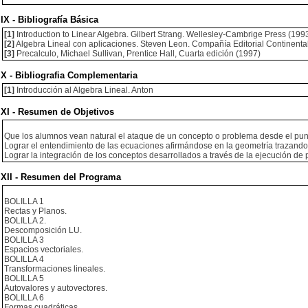
IX - Bibliografía Básica
[1]
Introduction to Linear Algebra. Gilbert Strang. Wellesley-Cambrige Press (1993
[2]
Algebra Lineal con aplicaciones. Steven Leon. Compañía Editorial Continental, 
[3]
Precalculo, Michael Sullivan, Prentice Hall, Cuarta edición (1997)
X - Bibliografia Complementaria
[1]
Introducción al Algebra Lineal. Anton
XI - Resumen de Objetivos
Que los alumnos vean natural el ataque de un concepto o problema desde el punto d
Lograr el entendimiento de las ecuaciones afirmándose en la geometría trazando u
Lograr la integración de los conceptos desarrollados a través de la ejecución de
XII - Resumen del Programa
BOLILLA 1
Rectas y Planos.
BOLILLA 2.
Descomposición LU.
BOLILLA 3
Espacios vectoriales.
BOLILLA 4
Transformaciones lineales.
BOLILLA 5
Autovalores y autovectores.
BOLILLA 6
Formas cuadráticas.