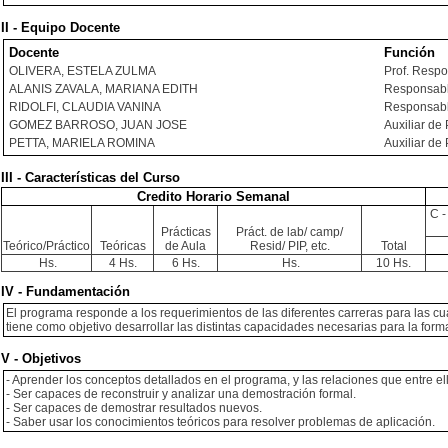
II - Equipo Docente
Docente
Función
OLIVERA, ESTELA ZULMA
Prof. Resp
ALANIS ZAVALA, MARIANA EDITH
Responsabl
RIDOLFI, CLAUDIA VANINA
Responsabl
GOMEZ BARROSO, JUAN JOSE
Auxiliar de 
PETTA, MARIELA ROMINA
Auxiliar de 
III - Características del Curso
Credito Horario Semanal
C -
Prácticas
Práct. de lab/ camp/
Teórico/Práctico
Teóricas
de Aula
Resid/ PIP, etc.
Total
Hs.
4 Hs.
6 Hs.
Hs.
10 Hs.
IV - Fundamentación
El programa responde a los requerimientos de las diferentes carreras para las cua
tiene como objetivo desarrollar las distintas capacidades necesarias para la for
V - Objetivos
- Aprender los conceptos detallados en el programa, y las relaciones que entre ell
- Ser capaces de reconstruir y analizar una demostración formal.
- Ser capaces de demostrar resultados nuevos.
- Saber usar los conocimientos teóricos para resolver problemas de aplicación.