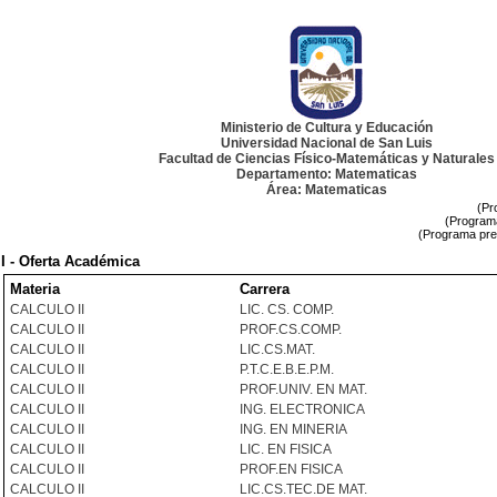
Ministerio de Cultura y Educación
Universidad Nacional de San Luis
Facultad de Ciencias Físico-Matemáticas y Naturales
Departamento: Matematicas
Área: Matematicas
(Pr
(Programa
(Programa pre
I - Oferta Académica
Materia
Carrera
CALCULO II
LIC. CS. COMP.
CALCULO II
PROF.CS.COMP.
CALCULO II
LIC.CS.MAT.
CALCULO II
P.T.C.E.B.E.P.M.
CALCULO II
PROF.UNIV. EN MAT.
CALCULO II
ING. ELECTRONICA
CALCULO II
ING. EN MINERIA
CALCULO II
LIC. EN FISICA
CALCULO II
PROF.EN FISICA
CALCULO II
LIC.CS.TEC.DE MAT.