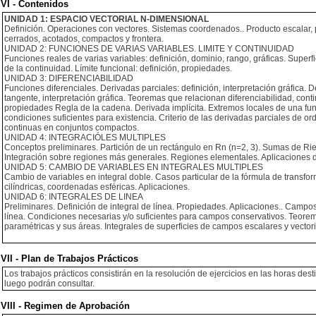
VI - Contenidos
UNIDAD 1: ESPACIO VECTORIAL N-DIMENSIONAL
Definición. Operaciones con vectores. Sistemas coordenados.. Producto escalar,
cerrados, acotados, compactos y frontera.
UNIDAD 2: FUNCIONES DE VARIAS VARIABLES. LIMITE Y CONTINUIDAD
Funciones reales de varias variables: definición, dominio, rango, gráficas. Super
de la continuidad. Límite funcional: definición, propiedades.
UNIDAD 3: DIFERENCIABILIDAD
Funciones diferenciales. Derivadas parciales: definición, interpretación gráfica.
tangente, interpretación gráfica. Teoremas que relacionan diferenciabilidad, conti
propiedades Regla de la cadena. Derivada implícita. Extremos locales de una funci
condiciones suficientes para existencia. Criterio de las derivadas parciales de 
continuas en conjuntos compactos.
UNIDAD 4: INTEGRACIÓLES MULTIPLES
Conceptos preliminares. Partición de un rectángulo en Rn (n=2, 3). Sumas de Rie
Integración sobre regiones más generales. Regiones elementales. Aplicaciones de
UNIDAD 5: CAMBIO DE VARIABLES EN INTEGRALES MULTIPLES
Cambio de variables en integral doble. Casos particular de la fórmula de transf
cilíndricas, coordenadas esféricas. Aplicaciones.
UNIDAD 6: INTEGRALES DE LINEA
Preliminares. Definición de integral de línea. Propiedades. Aplicaciones.. Camp
línea. Condiciones necesarias y/o suficientes para campos conservativos. Teorem
paramétricas y sus áreas. Integrales de superficies de campos escalares y vecto
VII - Plan de Trabajos Prácticos
Los trabajos prácticos consistirán en la resolución de ejercicios en las horas dest
luego podrán consultar.
VIII - Regimen de Aprobación