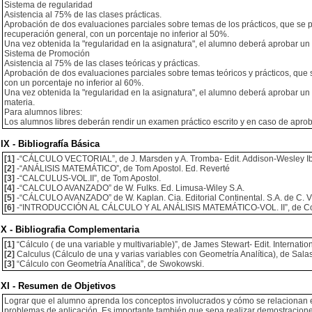
Sistema de regularidad
Asistencia al 75% de las clases prácticas.
Aprobación de dos evaluaciones parciales sobre temas de los prácticos, que se p
recuperación general, con un porcentaje no inferior al 50%.
Una vez obtenida la "regularidad en la asignatura", el alumno deberá aprobar un 
Sistema de Promoción
Asistencia al 75% de las clases teóricas y prácticas.
Aprobación de dos evaluaciones parciales sobre temas teóricos y prácticos, que s
con un porcentaje no inferior al 60%.
Una vez obtenida la "regularidad en la asignatura", el alumno deberá aprobar un co
materia.
Para alumnos libres:
Los alumnos libres deberán rendir un examen práctico escrito y en caso de aprob
IX - Bibliografía Básica
[1]
-“CÁLCULO VECTORIAL”, de J. Marsden y A. Tromba- Edit. Addison-Wesley I
[2]
-“ANÁLISIS MATEMÁTICO”, de Tom Apostol. Ed. Reverté
[3]
-“CALCULUS-VOL.II”, de Tom Apostol.
[4]
-“CALCULO AVANZADO” de W. Fulks. Ed. Limusa-Wiley S.A.
[5]
-“CÁLCULO AVANZADO” de W. Kaplan. Cia. Editorial Continental. S.A. de C. V.
[6]
-“INTRODUCCIÓN AL CÁLCULO Y AL ANÁLISIS MATEMÁTICO-VOL. II”, de Cou
X - Bibliografia Complementaria
[1]
“Cálculo ( de una variable y multivariable)”, de James Stewart- Edit. Internati
[2]
Calculus (Cálculo de una y varias variables con Geometría Analítica), de Salas 
[3]
“Cálculo con Geometría Analítica”, de Swokowski.
XI - Resumen de Objetivos
Lograr que el alumno aprenda los conceptos involucrados y cómo se relacionan e
problemas de aplicación. Es importante también que sepa realizar demostracione