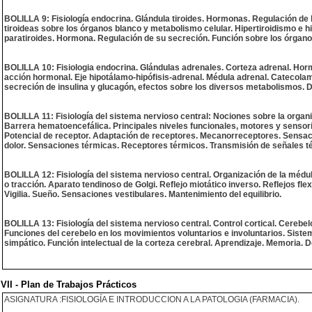
BOLILLA 9: Fisiología endocrina. Glándula tiroides. Hormonas. Regulación de l
tiroideas sobre los órganos blanco y metabolismo celular. Hipertiroidismo e hi
paratiroides. Hormona. Regulación de su secreción. Función sobre los órgano
BOLILLA 10: Fisiologia endocrina. Glándulas adrenales. Corteza adrenal. H
acción hormonal. Eje hipotálamo-hipófisis-adrenal. Médula adrenal. Catecolam
secreción de insulina y glucagón, efectos sobre los diversos metabolismos. D
BOLILLA 11: Fisiología del sistema nervioso central: Nociones sobre la organi
Barrera hematoencefálica. Principales niveles funcionales, motores y sensor
Potencial de receptor. Adaptación de receptores. Mecanorreceptores. Sensaci
dolor. Sensaciones térmicas. Receptores térmicos. Transmisión de señales té
BOLILLA 12: Fisiología del sistema nervioso central. Organización de la médu
o tracción. Aparato tendinoso de Golgi. Reflejo miotático inverso. Reflejos flex
Vigilia. Sueño. Sensaciones vestibulares. Mantenimiento del equilibrio.
BOLILLA 13: Fisiología del sistema nervioso central. Control cortical. Cerebe
Funciones del cerebelo en los movimientos voluntarios e involuntarios. Sistem
simpático. Función intelectual de la corteza cerebral. Aprendizaje. Memoria.
VII - Plan de Trabajos Prácticos
ASIGNATURA :FISIOLOGÍA E INTRODUCCION A LA PATOLOGIA (FARMACIA).