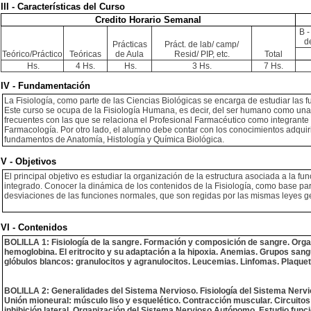
III - Características del Curso
Credito Horario Semanal
B -
d
Prácticas
Práct. de lab/ camp/
Teórico/Práctico
Teóricas
de Aula
Resid/ PIP, etc.
Total
Hs.
4 Hs.
Hs.
3 Hs.
7 Hs.
IV - Fundamentación
La Fisiología, como parte de las Ciencias Biológicas se encarga de estudiar las
Este curso se ocupa de la Fisiología Humana, es decir, del ser humano como una 
frecuentes con las que se relaciona el Profesional Farmacéutico como integrante
Farmacología. Por otro lado, el alumno debe contar con los conocimientos adquirid
fundamentos de Anatomía, Histología y Química Biológica.
V - Objetivos
El principal objetivo es estudiar la organización de la estructura asociada a la 
integrado. Conocer la dinámica de los contenidos de la Fisiología, como base par
desviaciones de las funciones normales, que son regidas por las mismas leyes g
VI - Contenidos
BOLILLA 1: Fisiología de la sangre. Formación y composición de sangre. Organ
hemoglobina. El eritrocito y su adaptación a la hipoxia. Anemias. Grupos sangu
glóbulos blancos: granulocitos y agranulocitos. Leucemias. Linfomas. Plaque
BOLILLA 2: Generalidades del Sistema Nervioso. Fisiología del Sistema Nerv
Unión mioneural: músculo liso y esquelético. Contracción muscular. Circuitos 
inhibición lateral. Organización del Sistema Nervioso Autónomo. Estudio func