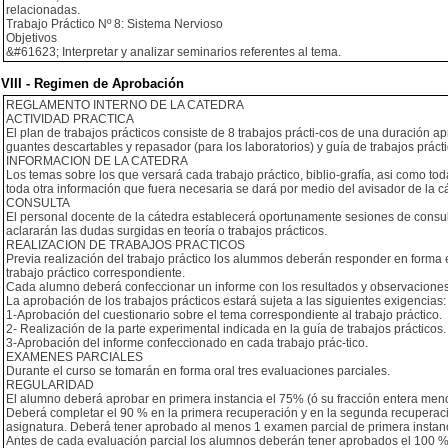
relacionadas.
Trabajo Práctico Nº 8: Sistema Nervioso
Objetivos
&#61623; Interpretar y analizar seminarios referentes al tema.
VIII - Regimen de Aprobación
REGLAMENTO INTERNO DE LA CATEDRA
ACTIVIDAD PRACTICA
El plan de trabajos prácticos consiste de 8 trabajos prácti-cos de una duración
guantes descartables y repasador (para los laboratorios) y guía de trabajos prácti
INFORMACION DE LA CATEDRA
Los temas sobre los que versará cada trabajo práctico, biblio-grafía, asi como tod
toda otra información que fuera necesaria se dará por medio del avisador de la c
CONSULTA
El personal docente de la cátedra establecerá oportunamente sesiones de consul
aclararán las dudas surgidas en teoría o trabajos prácticos.
REALIZACION DE TRABAJOS PRACTICOS
Previa realización del trabajo práctico los alummos deberán responder en forma e
trabajo práctico correspondiente.
Cada alumno deberá confeccionar un informe con los resultados y observaciones r
La aprobación de los trabajos prácticos estará sujeta a las siguientes exigencias:
1-Aprobación del cuestionario sobre el tema correspondiente al trabajo práctico.
2- Realización de la parte experimental indicada en la guía de trabajos prácticos.
3-Aprobación del informe confeccionado en cada trabajo prác-tico.
EXAMENES PARCIALES
Durante el curso se tomarán en forma oral tres evaluaciones parciales.
REGULARIDAD
El alumno deberá aprobar en primera instancia el 75% (ó su fracción entera menor
Deberá completar el 90 % en la primera recuperación y en la segunda recuperació
asignatura. Deberá tener aprobado al menos 1 examen parcial de primera instan
Antes de cada evaluación parcial los alumnos deberán tener aprobados el 100 % d