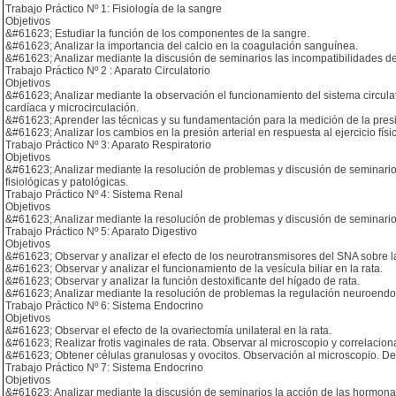
Trabajo Práctico Nº 1: Fisiología de la sangre
Objetivos
&#61623; Estudiar la función de los componentes de la sangre.
&#61623; Analizar la importancia del calcio en la coagulación sanguínea.
&#61623; Analizar mediante la discusión de seminarios las incompatibilidades d
Trabajo Práctico Nº 2 : Aparato Circulatorio
Objetivos
&#61623; Analizar mediante la observación el funcionamiento del sistema circulat
cardíaca y microcirculación.
&#61623; Aprender las técnicas y su fundamentación para la medición de la presió
&#61623; Analizar los cambios en la presión arterial en respuesta al ejercicio físi
Trabajo Práctico Nº 3: Aparato Respiratorio
Objetivos
&#61623; Analizar mediante la resolución de problemas y discusión de seminarios la
fisiológicas y patológicas.
Trabajo Práctico Nº 4: Sistema Renal
Objetivos
&#61623; Analizar mediante la resolución de problemas y discusión de seminarios
Trabajo Práctico Nº 5: Aparato Digestivo
Objetivos
&#61623; Observar y analizar el efecto de los neurotransmisores del SNA sobre la m
&#61623; Observar y analizar el funcionamiento de la vesícula biliar en la rata.
&#61623; Observar y analizar la función destoxificante del hígado de rata.
&#61623; Analizar mediante la resolución de problemas la regulación neuroendoc
Trabajo Práctico Nº 6: Sistema Endocrino
Objetivos
&#61623; Observar el efecto de la ovariectomía unilateral en la rata.
&#61623; Realizar frotis vaginales de rata. Observar al microscopio y correlaciona
&#61623; Obtener células granulosas y ovocitos. Observación al microscopio. Dete
Trabajo Práctico Nº 7: Sistema Endocrino
Objetivos
&#61623; Analizar mediante la discusión de seminarios la acción de las hormona