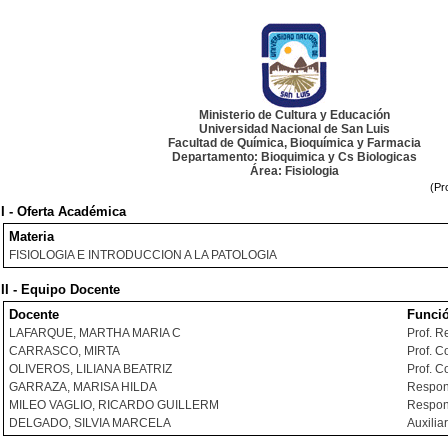
Ministerio de Cultura y Educación
Universidad Nacional de San Luis
Facultad de Química, Bioquímica y Farmacia
Departamento: Bioquimica y Cs Biologicas
Área: Fisiologia
(Pr
I - Oferta Académica
Materia
FISIOLOGIA E INTRODUCCION A LA PATOLOGIA
II - Equipo Docente
Docente
Funci
LAFARQUE, MARTHA MARIA C
Prof. 
CARRASCO, MIRTA
Prof. C
OLIVEROS, LILIANA BEATRIZ
Prof. C
GARRAZA, MARISA HILDA
Respon
MILEO VAGLIO, RICARDO GUILLERM
Respon
DELGADO, SILVIA MARCELA
Auxilia