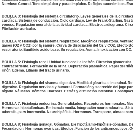
Nervioso Central. Tono simpático y parasimpático. Reflejos autonómicos. Est
BOLILLA 3: Fisiología del sistema circulatorio. Leyes generales de la circulac
cardíaca. Sistema de conducción. Ciclo cardíaco. Ley de Frank-Starling. Gasto c
venoso. Regulación neural de la actividad cardíaca. Electrocardiograma. Circul
Fibrilación auricular.
BOLILLA 4: Fisiología del sistema respiratorio. Mecánica respiratoria. Ventil
gases (O2 y CO2) por la sangre. Curva de disociación del O2 y CO2. Efecto Boh
respiratorio. Equilibrio ácido-base. Su regulación. Asma. Intoxicación con C
BOLILLA 5: Fisiología renal. Unidad funcional: el nefrón. Filtración glomerul
contracorriente. Formación de la orina. Depuración plasmática. Papel del riñón
riñón. Edema. Litiasis del tracto urinario.
BOLILLA 6: Fisiología del sistema digestivo. Motilidad gástrica e intestinal. R
digestivo. Regulación nerviosa y humoral. Formación y secreción del jugo pancr
hígado. Náuseas. Vómitos. Diarreas. Estrés y disfunción intestinal. Constipac
BOLILLA 7: Fisiología endocrina. Generalidades. Receptores hormonales. Me
Hormonas hipotalámicas. Eminencia media. Integración neuroendocrina. Sistema
tuberalis, pars intermedia. Neurohipófisis. Hormonas. Transporte, almacenami
BOLILLA 8: Fisiología gonadal. Gónadas. Eje hipotálamo-hipófisis-gónadas. Des
Fecundación. Hormonas ováricas. Efectos. Función de los anticonceptivos. Ovar