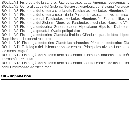
BOLILLA 1: Fisiología de la sangre. Patologías asociadas: Anemias. Leucemias. 
BOLILLA 2: Generalidades del Sistema Nervioso. Fisiología del Sistema Nervios
BOLILLA 3: Fisiología del sistema circulatorio.Patologías asociadas: Hipertensión. 
BOLILLA 4: Fisiología del sistema respiratorio. Patologías asociadas. Asma. Int
BOLILLA 5: Fisiología renal. Patologías asociadas. Hipertensión. Edema. Litiasis d
BOLILLA 6: Fisiología del Sistema Digestivo. Patologías asociadas: Náuseas. Vómit
BOLILLA 7: Fisiología endocrina. Generalidades. Hipotálamo. Hipófisis. Diabetes 
BOLILLA 8: Fisiología gonadal. Ovario poliquístico.
BOLILLA 9: Fisiología endocrina. Glándula tiroides. Glándulas paratiroides. Hipert
Raquitismo. Hipoparatiroidismo.
BOLILLA 10: Fisiología endocrina. Glándulas adrenales. Páncreas endocrino. Dia
BOLILLA 11: Fisiología del sistema nervioso central. Principales niveles funcional
Cefaleas. Migraña.
BOLILLA 12: Fisiología del sistema nervioso central. Funciones motoras de la médu
Formación Reticular.
BOLILLA 13: Fisiología del sistema nervioso central: Control cortical de las fu
senil.Enfermedad de Alzheimer.
XIII - Imprevistos