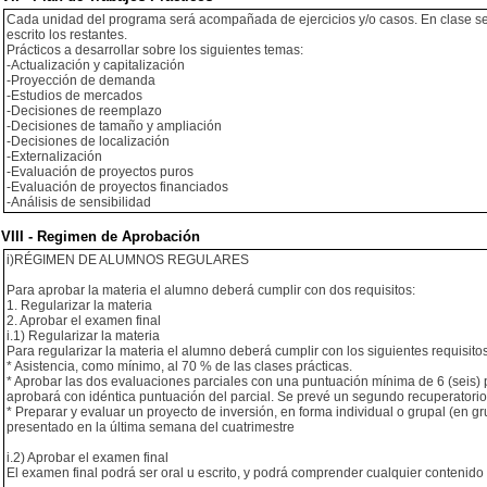
Cada unidad del programa será acompañada de ejercicios y/o casos. En clase se r
escrito los restantes.
Prácticos a desarrollar sobre los siguientes temas:
-Actualización y capitalización
-Proyección de demanda
-Estudios de mercados
-Decisiones de reemplazo
-Decisiones de tamaño y ampliación
-Decisiones de localización
-Externalización
-Evaluación de proyectos puros
-Evaluación de proyectos financiados
-Análisis de sensibilidad
VIII - Regimen de Aprobación
i)RÉGIMEN DE ALUMNOS REGULARES
Para aprobar la materia el alumno deberá cumplir con dos requisitos:
1. Regularizar la materia
2. Aprobar el examen final
i.1) Regularizar la materia
Para regularizar la materia el alumno deberá cumplir con los siguientes requisitos
* Asistencia, como mínimo, al 70 % de las clases prácticas.
* Aprobar las dos evaluaciones parciales con una puntuación mínima de 6 (seis) 
aprobará con idéntica puntuación del parcial. Se prevé un segundo recuperatorio
* Preparar y evaluar un proyecto de inversión, en forma individual o grupal (en g
presentado en la última semana del cuatrimestre
i.2) Aprobar el examen final
El examen final podrá ser oral u escrito, y podrá comprender cualquier contenido 