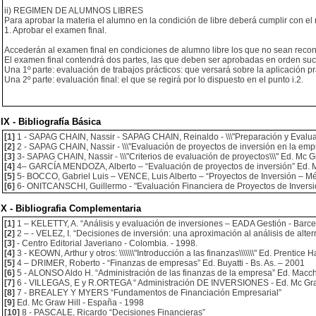
ii) REGIMEN DE ALUMNOS LIBRES
Para aprobar la materia el alumno en la condición de libre deberá cumplir con el 
1. Aprobar el examen final.
Accederán al examen final en condiciones de alumno libre los que no sean reco
El examen final contendrá dos partes, las que deben ser aprobadas en orden suc
Una 1º parte: evaluación de trabajos prácticos: que versará sobre la aplicación p
Una 2º parte: evaluación final: el que se regirá por lo dispuesto en el punto i.2.
IX - Bibliografía Básica
[1]
1 - SAPAG CHAIN, Nassir - SAPAG CHAIN, Reinaldo - \\\"Preparación y Evaluaci
[2]
2 - SAPAG CHAIN, Nassir - \\\"Evaluación de proyectos de inversión en la emp
[3]
3- SAPAG CHAIN, Nassir - \\\"Criterios de evaluación de proyectos\\\" Ed. Mc G
[4]
4– GARCÍA MENDOZA, Alberto – “Evaluación de proyectos de inversión” Ed. M
[5]
5- BOCCO, Gabriel Luis – VENCE, Luis Alberto – “Proyectos de Inversión – M
[6]
6- ONITCANSCHI, Guillermo - "Evaluación Financiera de Proyectos de Inversi
X - Bibliografia Complementaria
[1]
1 – KELETTY, A. “Análisis y evaluación de inversiones – EADA Gestión - Barce
[2]
2 – - VELEZ, I. “Decisiones de inversión: una aproximación al análisis de alter
[3]
- Centro Editorial Javeriano - Colombia. - 1998.
[4]
3 - KEOWN, Arthur y otros: \\\\\\\"Introducción a las finanzas\\\\\\\" Ed. Prentice H
[5]
4 – DRIMER, Roberto - “Finanzas de empresas” Ed. Buyatti - Bs. As. – 2001
[6]
5 - ALONSO Aldo H. “Administración de las finanzas de la empresa” Ed. Macchi
[7]
6 - VILLEGAS, E y R.ORTEGA “ Administración DE INVERSIONES - Ed. Mc Graw
[8]
7 - BREALEY Y MYERS “Fundamentos de Financiación Empresarial”
[9]
Ed. Mc Graw Hill - España - 1998
[10]
8 - PASCALE, Ricardo “Decisiones Financieras”