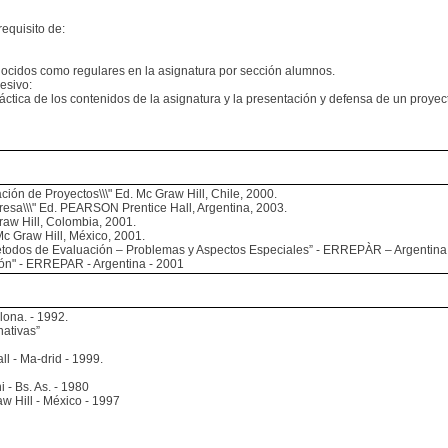
requisito de:
nocidos como regulares en la asignatura por sección alumnos.
esivo:
ráctica de los contenidos de la asignatura y la presentación y defensa de un proyec
ón de Proyectos\\\" Ed. Mc Graw Hill, Chile, 2000.
resa\\\" Ed. PEARSON Prentice Hall, Argentina, 2003.
raw Hill, Colombia, 2001.
c Graw Hill, México, 2001.
étodos de Evaluación – Problemas y Aspectos Especiales” - ERREPÀR – Argentina
ón" - ERREPAR - Argentina - 2001
lona. - 1992.
nativas”
all - Ma-drid - 1999.
 - Bs. As. - 1980
 Hill - México - 1997