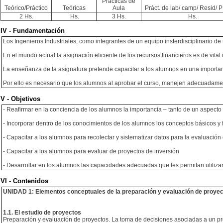
Prácticas de
Teórico/Práctico
Teóricas
Aula
Práct. de lab/ camp/ Resid/ PI
2 Hs.
Hs.
3 Hs.
Hs.
IV - Fundamentación
Los Ingenieros Industriales, como integrantes de un equipo insterdisciplinario d
En el mundo actual la asignación eficiente de los recursos financieros es de vita
La enseñanza de la asignatura pretende capacitar a los alumnos en una importan
Por ello es necesario que los alumnos al aprobar el curso, manejen adecuadamen
V - Objetivos
- Reafirmar en la conciencia de los alumnos la importancia – tanto de un aspecto
- Incorporar dentro de los conocimientos de los alumnos los conceptos básicos y 
- Capacitar a los alumnos para recolectar y sistematizar datos para la evaluación
- Capacitar a los alumnos para evaluar de proyectos de inversión
- Desarrollar en los alumnos las capacidades adecuadas que les permitan utilizar
VI - Contenidos
UNIDAD 1: Elementos conceptuales de la preparación y evaluación de proye
1.1. El estudio de proyectos
Preparación y evaluación de proyectos. La toma de decisiones asociadas a un pr