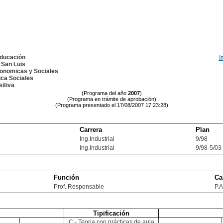
Educación
I
 San Luis
conomicas y Sociales
ca Sociales
itiva
(Programa del año
2007
)
(Programa en trámite de aprobación)
(Programa presentado el 17/08/2007 17:23:28)
Carrera
Plan
Ing.Industrial
9/98
Ing.Industrial
9/98-5/03
Función
Ca
Prof. Responsable
P.
Tipificación
C - Teoria con prácticas de aula