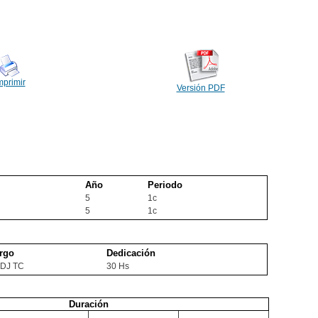
mprimir
Versión PDF
Año
Periodo
5
1c
5
1c
rgo
Dedicación
ADJ TC
30 Hs
Duración