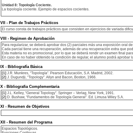
Unidad 8: Topología Cociente.
La topología cociente. Ejemplo de espacios cocientes.
VII - Plan de Trabajos Prácticos
El curso consta de trabajos prácticos que consisten en ejercicios de variada difi
VIII - Regimen de Aprobación
Para regularizar, se deberá aprobar dos (2) parciales más una exposición oral de
Cada parcial tiene una recuperación, además de una recuperación extra que pod
Esta materia no es promocional, por lo que se deberá rendir un examen final par
En caso de no haber obtenido la condición de regular, el alumno podrá aprobar 
IX - Bibliografía Básica
[1]
J.R. Munkres, “Topología”. Pearson Educación, S.A. Madrid, 2002.
[2]
J. Dugundji, “Topology”. Allyn and Bacon, Boston, 1966.
X - Bibliografia Complementaria
[1]
J.L. Kelley, “General Topology”. Springer – Verlag, New York, 1991.
[2]
D. Bushaw, “Fundamentos de Topología General”. Ed. Limusa Wiley S.A.
XI - Resumen de Objetivos
XII - Resumen del Programa
Espacios Topológicos.
Funciones Continuas.