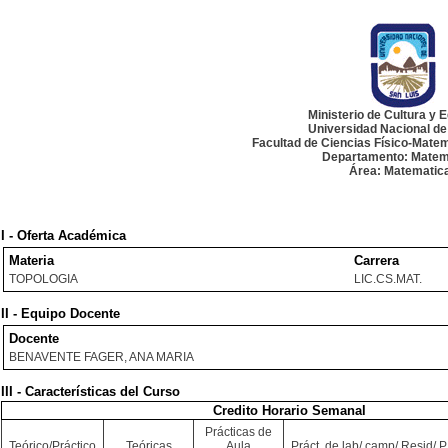
Ministerio de Cultura y 
Universidad Nacional de
Facultad de Ciencias Físico-Matem
Departamento: Matem
Área: Matematic
I - Oferta Académica
Materia
Carrera
TOPOLOGIA
LIC.CS.MAT.
II - Equipo Docente
Docente
BENAVENTE FAGER, ANA MARIA
III - Características del Curso
Credito Horario Semanal
Prácticas de
Teórico/Práctico
Teóricas
Aula
Práct. de lab/ camp/ Resid/ PI