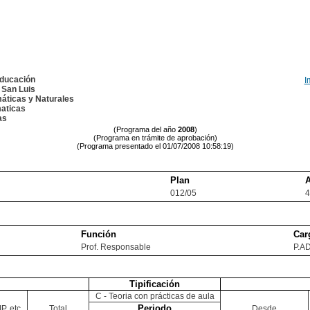
Educación
I
 San Luis
áticas y Naturales
aticas
as
(Programa del año
2008
)
(Programa en trámite de aprobación)
(Programa presentado el 01/07/2008 10:58:19)
Plan
012/05
4
Función
Car
Prof. Responsable
P.A
Tipificación
C - Teoria con prácticas de aula
Periodo
P, etc.
Total
Desde