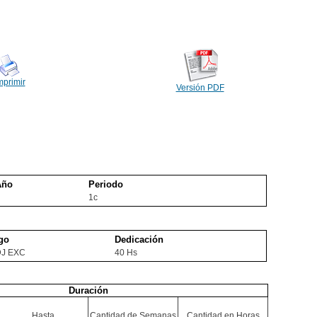
mprimir
Versión PDF
Año
Periodo
1c
go
Dedicación
DJ EXC
40 Hs
Duración
Hasta
Cantidad de Semanas
Cantidad en Horas