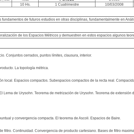
10 Hs.
1 Cuatrimestre
10/03/2008
os fundamentos de futuros estudios en otras disciplinas, fundamentalmente en Anál
lización de los Espacios Métricos y demuestren en estos espacios algunos teore
 Conjuntos cerrados, puntos límites, clausura, interior.
roducto. La topología métrica.
n local. Espacios compactos. Subespacios compactos de la recta real. Compacidad
El Lema de Urysohn. Teorema de metrización de Urysohn. Teorema de extensión d
ntual y convergencia compacta. El teorema de Ascoli. Espacios de Baire.
e filtro. Continuidad. Convergencia de producto cartesiano. Bases de filtro maxima