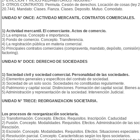
2- EVICCIÓN Y VICIOS REDHIBITORIOS. Nociones.-
3- OTROS CONTRATOS: Permuta. Cesión de derechos. Locación de cosas (ley 2309
20.744). Mandato: Clases. Fianza. Clases. Deposito. Mutuo. Comodato.
UNIDAD N° ONCE: ACTIVIDAD MERCANTIL. CONTRATOS COMERCIALES.
1) Actividad mercantil. El comerciante. Actos de comercio.
2) La empresa. Concepto e importancia.
3) Fondo de comercio. Concepto. Transferencia.
4) La registración pública en materia comercial.
5) Principales contratos comerciales (compraventa, mandato, depósito, comisión) 
factoring).
UNIDAD N° DOCE: DERECHO DE SOCIEDADES
1) Sociedad civil y sociedad comercial. Personalidad de las sociedades.
2) Elementos generales y específicos del contrato de sociedad.
3) Sociedad de un solo socio. Sociedades no constituidas regularmente.
4) Patrimonio y capital social. Distinciones. Formación del capital social. Bienes 
5) Administración y representación de la sociedad. Intervención Judicial.
UNIDAD N° TRECE: REORGANIZACION SOCIETARIA.
Los procesos de reorganización societaria.
1) Transformación. Concepto. Efectos. Requisitos. Inscripción. Caducidad
2) Fusión. Concepto. Modalidades. Requisitos. Efectos. Administración de las socie
Rescisión.
3) Escisión. Concepto. Modalidades. Requisitos. Efectos. Situaciones especiales
4) Resolución parcial. Concepto. Características según los tipos societarios.