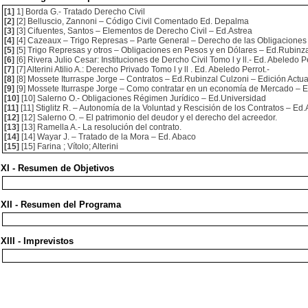
[1]
1] Borda G.- Tratado Derecho Civil
[2]
[2] Belluscio, Zannoni – Código Civil Comentado Ed. Depalma
[3]
[3] Cifuentes, Santos – Elementos de Derecho Civil – Ed.Astrea
[4]
[4] Cazeaux – Trigo Represas – Parte General – Derecho de las Obligaciones 
[5]
[5] Trigo Represas y otros – Obligaciones en Pesos y en Dólares – Ed.Rubinz
[6]
[6] Rivera Julio Cesar: Instituciones de Dercho Civil Tomo l y ll.- Ed. Abeledo Pe
[7]
[7] Alterini Atilio A.: Derecho Privado Tomo l y ll . Ed. Abeledo Perrot.-
[8]
[8] Mossete Iturraspe Jorge – Contratos – Ed.Rubinzal Culzoni – Edición Actua
[9]
[9] Mossete Iturraspe Jorge – Como contratar en un economía de Mercado – E
[10]
[10] Salerno O.- Obligaciones Régimen Jurídico – Ed.Universidad
[11]
[11] Stiglitz R. – Autonomía de la Voluntad y Rescisión de los Contratos – Ed.
[12]
[12] Salerno O. – El patrimonio del deudor y el derecho del acreedor.
[13]
[13] Ramella A.- La resolución del contrato.
[14]
[14] Wayar J. – Tratado de la Mora – Ed. Abaco
[15]
[15] Farina ; Vítolo; Alterini
XI - Resumen de Objetivos
XII - Resumen del Programa
XIII - Imprevistos