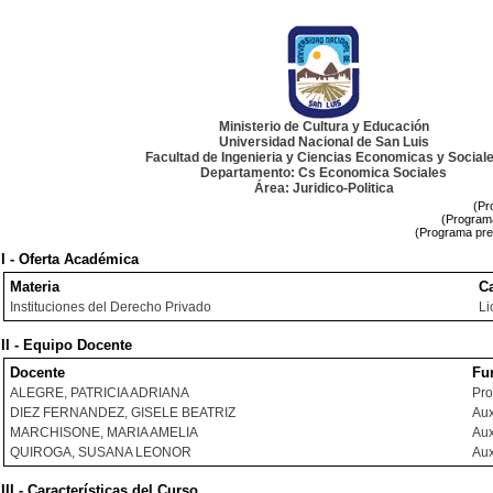
Ministerio de Cultura y Educación
Universidad Nacional de San Luis
Facultad de Ingenieria y Ciencias Economicas y Social
Departamento: Cs Economica Sociales
Área: Juridico-Politica
(Pr
(Programa
(Programa pre
I - Oferta Académica
Materia
Ca
Instituciones del Derecho Privado
Li
II - Equipo Docente
Docente
Fu
ALEGRE, PATRICIA ADRIANA
Pro
DIEZ FERNANDEZ, GISELE BEATRIZ
Aux
MARCHISONE, MARIA AMELIA
Aux
QUIROGA, SUSANA LEONOR
Aux
III - Características del Curso