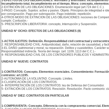
1-EFECTOS DE LAS OBLIGACIONES: Normales y anormales. Incumplimiento del 
Incumplimiento total. Incumplimiento en el tiempo. Mora: concepto, elementos.
2-EXTINCIÓN DE LAS OBLIGACIONES. Enumeración legal (art.724 del C.C.).
3-PAGO: Concepto. Sujetos: activo y pasivo. Objeto. Principios de integridad e 
por consignación. Pago por subrogación. Pago indebido: repetición.
4-OTROS MODO DE EXTINCION DE LAS OBLIGACIONES: nociones de Compensació
cumplir; Confusión.-
5- PRESCRIPCIÓN LIBERATORIA: concepto, Interrupción y Suspensión.
UNIDAD N° OCHO: EFECTOS DE LAS OBLIGACIONES (ll)
1-ACTOS ILICITOS: Definición. Responsabilidad civil contractual y extracontrac
2. RESPONSABILIDAD CIVIL: Antijuridicidad, daño, relación de causalidad, y facto
3-EL DAÑO: patrimonial y moral; su reparación. Delitos y cuasidelitos. Carácter s
Responsabilidad indirecta. Teoría del riesgo. (art. 1109, 1113 del C.C.).-
4- RESPONSABILIDAD CIVIL DE LOS CONTADORES PUBLICOS Y ADMINIST
UNIDAD N° NUEVE: CONTRATOS
1-CONTRATOS: Concepto. Elementos esenciales. Consentimiento: Formación. 
contratos: art.1195.
2-AUTONOMIA DE LA VOLUNTAD. Concepto. Límites.
3-CLASIFICACIÓN DE LOS CONTRATOS.
4- INTERPRETACIÓN DE LOS CONTRATOS: ley de Defensa del Consumidor.
5- EXTINCIÓN DE LOS CONTRATOS. Rescisión. Resolución. Pacto comisorio: clases
UNIDAD N° DIEZ: CONTRATOS EN PARTICULAR
1-COMPRAVENTA: Concepto. Diferencia con la compraventa comercial. Elemen