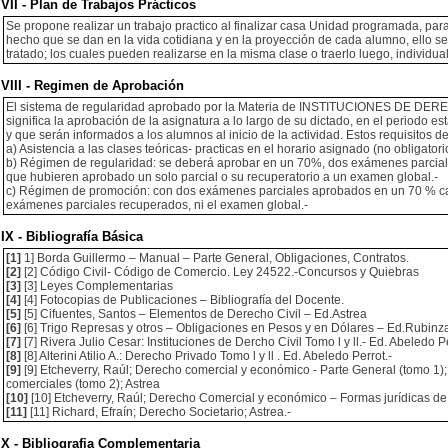
VII - Plan de Trabajos Prácticos
Se propone realizar un trabajo practico al finalizar casa Unidad programada, para
hecho que se dan en la vida cotidiana y en la proyección de cada alumno, ello se
tratado; los cuales pueden realizarse en la misma clase o traerlo luego, individua
VIII - Regimen de Aprobación
El sistema de regularidad aprobado por la Materia de INSTITUCIONES DE
significa la aprobación de la asignatura a lo largo de su dictado, en el periodo e
y que serán informados a los alumnos al inicio de la actividad. Estos requisitos d
a) Asistencia a las clases teóricas- practicas en el horario asignado (no obligatorio
b) Régimen de regularidad: se deberá aprobar en un 70%, dos exámenes parcial
que hubieren aprobado un solo parcial o su recuperatorio a un examen global.-
c) Régimen de promoción: con dos exámenes parciales aprobados en un 70 % cada
exámenes parciales recuperados, ni el examen global.-
IX - Bibliografía Básica
[1]
1] Borda Guillermo – Manual – Parte General, Obligaciones, Contratos.
[2]
[2] Código Civil- Código de Comercio. Ley 24522.-Concursos y Quiebras
[3]
[3] Leyes Complementarias
[4]
[4] Fotocopias de Publicaciones – Bibliografía del Docente.
[5]
[5] Cifuentes, Santos – Elementos de Derecho Civil – Ed.Astrea
[6]
[6] Trigo Represas y otros – Obligaciones en Pesos y en Dólares – Ed.Rubinz
[7]
[7] Rivera Julio Cesar: Instituciones de Dercho Civil Tomo l y ll.- Ed. Abeledo Pe
[8]
[8] Alterini Atilio A.: Derecho Privado Tomo l y ll . Ed. Abeledo Perrot.-
[9]
[9] Etcheverry, Raúl; Derecho comercial y económico - Parte General (tomo 1);
comerciales (tomo 2); Astrea
[10]
[10] Etcheverry, Raúl; Derecho Comercial y económico – Formas jurídicas de 
[11]
[11] Richard, Efraín; Derecho Societario; Astrea.-
X - Bibliografia Complementaria