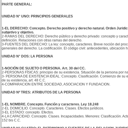
PARTE GENERAL:
UNIDAD N° UNO: PRINCIPIOS GENERALES
1-EL DERECHO: Concepto. Derecho positivo y derecho natural. Orden Juridic
subjetivo y objetivo.
2-RAMAS DEL DERECHO: Derecho público y derecho privado: concepto y caracteres.
definición. Relaciones con otras ramas del derecho.
3-FUENTES DEL DERECHO: La ley: concepto, caracteres. Breve noción del proceso
generales del derecho. La codificación. El código civil: antecedentes, ubicación hi
UNIDAD N° DOS: LA PERSONA
1-NOCIÓN DE SUJETO O PERSONA. Art. 30 del CC.
2-PERSONAS FÍSICAS: principio de su existencia. Situación de la persona por nac
3- PERSONA DE EXISTENCIA IDEAL: Concepto. Clasificación. Comienzo de su exist
de su existencia, art. 48 C.C.
4-COMPARACION ENTRE SOCIEDAD, ASOCIACION Y FUNDACION.
UNIDAD Nº TRES: ATRIBUTOS DE LA PERSONA
1-EL NOMBRE. Concepto. Función y caracteres. Ley 18.248
2-EL DOMICILIO. Concepto. Caracteres. Clases. Efectos jurídicos.
3-EL ESTADO: concepto. Efectos.
4-LA CAPACIDAD. Concepto. Clases. Incapacidades. Menores: Clasificación. Actos
152 bis C.C.