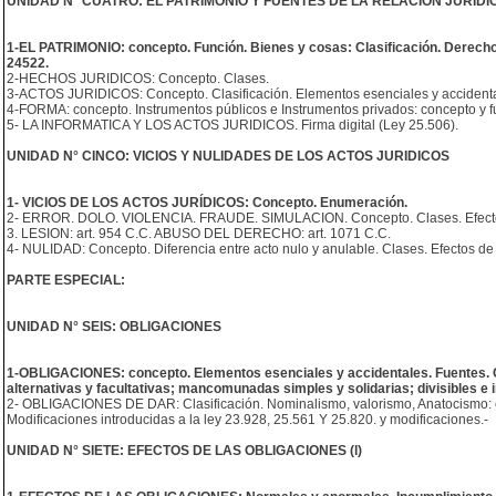
UNIDAD N° CUATRO: EL PATRIMONIO Y FUENTES DE LA RELACION JURIDI
1-EL PATRIMONIO: concepto. Función. Bienes y cosas: Clasificación. Derechos 
24522.
2-HECHOS JURIDICOS: Concepto. Clases.
3-ACTOS JURIDICOS: Concepto. Clasificación. Elementos esenciales y accidenta
4-FORMA: concepto. Instrumentos públicos e Instrumentos privados: concepto y f
5- LA INFORMATICA Y LOS ACTOS JURIDICOS. Firma digital (Ley 25.506).
UNIDAD N° CINCO: VICIOS Y NULIDADES DE LOS ACTOS JURIDICOS
1- VICIOS DE LOS ACTOS JURÍDICOS: Concepto. Enumeración.
2- ERROR. DOLO. VIOLENCIA. FRAUDE. SIMULACION. Concepto. Clases. Efect
3. LESION: art. 954 C.C. ABUSO DEL DERECHO: art. 1071 C.C.
4- NULIDAD: Concepto. Diferencia entre acto nulo y anulable. Clases. Efectos de l
PARTE ESPECIAL:
UNIDAD N° SEIS: OBLIGACIONES
1-OBLIGACIONES: concepto. Elementos esenciales y accidentales. Fuentes. Clas
alternativas y facultativas; mancomunadas simples y solidarias; divisibles e i
2- OBLIGACIONES DE DAR: Clasificación. Nominalismo, valorismo, Anatocismo:
Modificaciones introducidas a la ley 23.928, 25.561 Y 25.820. y modificaciones.-
UNIDAD N° SIETE: EFECTOS DE LAS OBLIGACIONES (l)