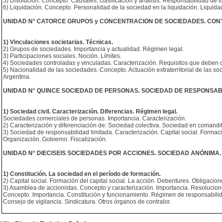
5) Disolución. Concepto. Causales, clasificación y análisis. Responsabilidad de l
6) Liquidación. Concepto. Personalidad de la sociedad en la liquidación. Liquidado
UNIDAD N° CATORCE GRUPOS y CONCENTRACION DE SOCIEDADES. CONT
1) Vinculaciones societarias. Técnicas.
2) Grupos de sociedades. Importancia y actualidad. Régimen legal.
3) Participaciones sociales. Noción. Límites.
4) Sociedades controladas y vinculadas. Caracterización. Requisitos que deben c
5) Nacionalidad de las sociedades. Concepto. Actuación extraterritorial de las so
Argentina.
UNIDAD N° QUINCE SOCIEDAD DE PERSONAS. SOCIEDAD DE RESPONSABI
1) Sociedad civil. Caracterización. Diferencias. Régimen legal.
Sociedades comerciales de personas. Importancia. Caracterización.
2) Caracterización y diferenciación de: Sociedad colectiva. Sociedad en comandita
3) Sociedad de responsabilidad limitada. Caracterización. Capital social. Formaci
Organización. Gobierno. Fiscalización.
UNIDAD N° DIECISEIS SOCIEDADES POR ACCIONES. SOCIEDAD ANÓNIMA.
1) Constitución. La sociedad en el período de formación.
2) Capital social. Formación del capital social. La acción. Debentures. Obligacio
3) Asamblea de accionistas. Concepto y caracterización. Importancia. Resolucion
Concepto. Importancia. Constitución y funcionamiento. Régimen de responsabilid
Consejo de vigilancia. Sindicatura. Otros órganos de contralor.