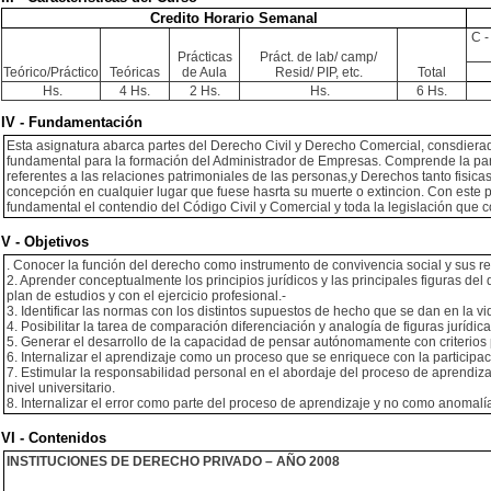
Credito Horario Semanal
C -
Prácticas
Práct. de lab/ camp/
Teórico/Práctico
Teóricas
de Aula
Resid/ PIP, etc.
Total
Hs.
4 Hs.
2 Hs.
Hs.
6 Hs.
IV - Fundamentación
Esta asignatura abarca partes del Derecho Civil y Derecho Comercial, consdier
fundamental para la formación del Administrador de Empresas. Comprende la par
referentes a las relaciones patrimoniales de las personas,y Derechos tanto fisi
concepción en cualquier lugar que fuese hasrta su muerte o extincion. Con este 
fundamental el contendio del Código Civil y Comercial y toda la legislación que 
V - Objetivos
. Conocer la función del derecho como instrumento de convivencia social y sus rel
2. Aprender conceptualmente los principios jurídicos y las principales figuras del
plan de estudios y con el ejercicio profesional.-
3. Identificar las normas con los distintos supuestos de hecho que se dan en la vi
4. Posibilitar la tarea de comparación diferenciación y analogía de figuras jurídic
5. Generar el desarrollo de la capacidad de pensar autónomamente con criterios 
6. Internalizar el aprendizaje como un proceso que se enriquece con la participaci
7. Estimular la responsabilidad personal en el abordaje del proceso de aprendiza
nivel universitario.
8. Internalizar el error como parte del proceso de aprendizaje y no como anomalí
VI - Contenidos
INSTITUCIONES DE DERECHO PRIVADO – AÑO 2008