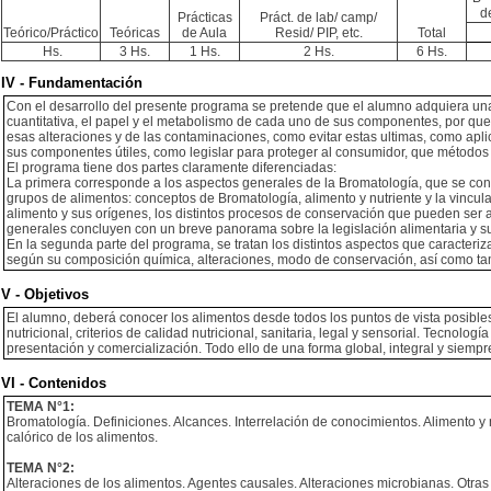
d
Prácticas
Práct. de lab/ camp/
Teórico/Práctico
Teóricas
de Aula
Resid/ PIP, etc.
Total
Hs.
3 Hs.
1 Hs.
2 Hs.
6 Hs.
IV - Fundamentación
Con el desarrollo del presente programa se pretende que el alumno adquiera una 
cuantitativa, el papel y el metabolismo de cada uno de sus componentes, por que y
esas alteraciones y de las contaminaciones, como evitar estas ultimas, como aplic
sus componentes útiles, como legislar para proteger al consumidor, que métodos a
El programa tiene dos partes claramente diferenciadas:
La primera corresponde a los aspectos generales de la Bromatología, que se consi
grupos de alimentos: conceptos de Bromatología, alimento y nutriente y la vincul
alimento y sus orígenes, los distintos procesos de conservación que pueden ser ap
generales concluyen con un breve panorama sobre la legislación alimentaria y s
En la segunda parte del programa, se tratan los distintos aspectos que caracteri
según su composición química, alteraciones, modo de conservación, así como ta
V - Objetivos
El alumno, deberá conocer los alimentos desde todos los puntos de vista posibles
nutricional, criterios de calidad nutricional, sanitaria, legal y sensorial. Tecnol
presentación y comercialización. Todo ello de una forma global, integral y siempr
VI - Contenidos
TEMA N°1:
Bromatología. Definiciones. Alcances. Interrelación de conocimientos. Alimento y
calórico de los alimentos.
TEMA N°2:
Alteraciones de los alimentos. Agentes causales. Alteraciones microbianas. Otra