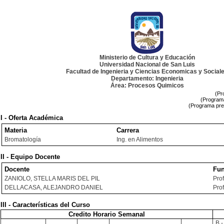
Ministerio de Cultura y Educación
Universidad Nacional de San Luis
Facultad de Ingenieria y Ciencias Economicas y Social
Departamento: Ingenieria
Área: Procesos Quimicos
(Pr
(Programa
(Programa pre
I - Oferta Académica
Materia
Carrera
Bromatología
Ing. en Alimentos
II - Equipo Docente
Docente
Fun
ZANIOLO, STELLA MARIS DEL PIL
Pro
DELLACASA, ALEJANDRO DANIEL
Pro
III - Características del Curso
Credito Horario Semanal
B -