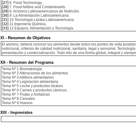
[27]
6. Food Technology.
[28]
7. Food Aditive and Contaminants.
[29]
8. Archivos Latinoamericanos de Nutrición.
[30]
9. La Alimentación Latinoamericana.
[31]
10.Tecnología Láctea Latinoamericana.
[32]
11.Ingeniería Química.
[33]
12.Equipos, Alimentación y Tecnología.
XI - Resumen de Objetivos
El alumno, deberá conocer los alimentos desde todos los puntos de vista posibles
nutricional, criterios de calidad nutricional, sanitaria, legal y sensorial. Tecnol
presentación y comercialización. Todo ello de una forma global, integral y siempr
XII - Resumen del Programa
Tema Nº 1 Bromatología
Tema Nº 2 Alteraciones de los alimentos
Tema Nº 3 Aditivos alimentarios
Tema Nº 4 Legislación alimentaria
Tema Nº 5 Leche y productos lácteos
Tema Nº 6 Carnes y productos cárnicos
Tema Nº 7 Frutas y hortalizas
Tema Nº 8 Cereales
Tema Nº 9 Huevos
XIII - Imprevistos