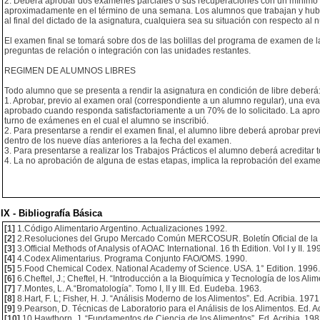
2. Deberá aprobar dos exámenes parciales o sus recuperaciones con un mínimo d
aproximadamente en el término de una semana. Los alumnos que trabajan y hubie
al final del dictado de la asignatura, cualquiera sea su situación con respecto al
El examen final se tomará sobre dos de las bolillas del programa de examen de la a
preguntas de relación o integración con las unidades restantes.
REGIMEN DE ALUMNOS LIBRES
Todo alumno que se presenta a rendir la asignatura en condición de libre deberá
1. Aprobar, previo al examen oral (correspondiente a un alumno regular), una eva
aprobado cuando responda satisfactoriamente a un 70% de lo solicitado. La aproba
turno de exámenes en el cual el alumno se inscribió.
2. Para presentarse a rendir el examen final, el alumno libre deberá aprobar pr
dentro de los nueve días anteriores a la fecha del examen.
3. Para presentarse a realizar los Trabajos Prácticos el alumno deberá acreditar t
4. La no aprobación de alguna de estas etapas, implica la reprobación del examen
IX - Bibliografía Básica
[1]
1.Código Alimentario Argentino. Actualizaciones 1992.
[2]
2.Resoluciones del Grupo Mercado Común MERCOSUR. Boletín Oficial de la R
[3]
3.Official Methods of Analysis of AOAC International. 16 th Edition. Vol I y II. 19
[4]
4.Codex Alimentarius. Programa Conjunto FAO/OMS. 1990.
[5]
5.Food Chemical Codex. National Academy of Science. USA. 1° Edition. 1996.
[6]
6.Cheftel, J.; Cheftel, H. “Introducción a la Bioquímica y Tecnología de los Alimen
[7]
7.Montes, L. A.“Bromatología”. Tomo I, II y III. Ed. Eudeba. 1963.
[8]
8.Hart, F. L; Fisher, H. J. “Análisis Moderno de los Alimentos”. Ed. Acribia. 1971
[9]
9.Pearson, D. Técnicas de Laboratorio para el Análisis de los Alimentos. Ed. Ac
[10]
10.Hawthorn, J. “Fundamentos de Ciencia de los Alimentos”. Ed. Acribia. 198