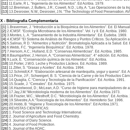
[11]
11.Earle, R L. “Ingeniería de los Alimentos”. Ed Acribia. 1979.
[12]
12.Bremman, J; Butters, J.R.; Cowell, N.D.; Lilly, A. “Las Operaciones de la In
[13]
13.Desrosier, N.W.; Desrosier, J.N. “The Technology of Food Preservation. A
X - Bibliografia Complementaria
[1]
1.Braverman, J. “Introducción a la Bioquímica de los Alimentos”. Ed. El Manu
[2]
2.ICMSF. “Ecología Microbiana de los Alimentos”. Vol. I y II. Ed. Acribia. 1980.
[3]
3.Montes, L. A. “Saneamiento de la Industria Alimentaria”. Ed. Eudeba. 1969.
[4]
4.ICMSF “El Sistema de Análisis de Riesgos y Puntos Críticos. Su Aplicación a l
[5]
5.Salinas, R D. “Alimentos y Nutrición”. Bromatología Aplicada a la Salud. Ed.
[6]
6.Webb, F.C. “Ingeniería Bioquímica”. Ed. Acribia. 1978.
[7]
7.Hersom, A.C.; Hulland, E.D. “Conservas Alimenticias”. Ed. Acribia. 1985.
[8]
8.Baumgartner, J; Herson, A. “Conservas Alimenticias”. 4° edición. Ed. Acribia.
[9]
9.Luck, E. “Conservación química de los Alimentos”. Ed. Acribia.
[10]
10.Porter, J.W.G. Leche y Productos Lácteos. Ed. Acribia. 1989.
[11]
11.Ziller, S. “Grasas y Aceites”. Ed. Acribia. 1994.
[12]
12.Schmidt,K.F. “Elaboración artesanal de mantequilla, yogur y queso”. Ed. A
[13]
13.Price, J.F.; Schweigert, B. S. “Ciencia de la Carne y de los Productos Cárni
[14]
14.Quaglia, C.“Ciencia y Tecnología de la Panificación”. Ed. Acribia. 1991.
[15]
15.Scade, J. “Cereales”. Ed. Acribia. 1975.
[16]
16.Hazelwood, D.; McLean, A.D. “Curso de higiene para manipuladores de ali
[17]
17.Jay,J.M.“Microbiología moderna de los Alimentos”. Ed. Acribia.1973.
[18]
18.Frazier, W.C.; Westhoff, D.C. “Microbiología de los Alimentos”. Ed. Acribia.
[19]
19.Silvestre,A.A.“Toxicología de los Alimentos”. Ed. Hemisferio Sur. 1996.
[20]
20.Hobb, B. “Higiene y Toxicología de los Alimentos”. Ed Acribia.1971.
[21]
REVISTAS CIENTIFICAS:
[22]
1. Food Science and Technology International.
[23]
2. Journal of Agriculture and Food Chemistry.
[24]
3. Journal of Dairy Science.
[25]
4. Journal of Food Protection.
[26]
5. Journal of the AOAC.