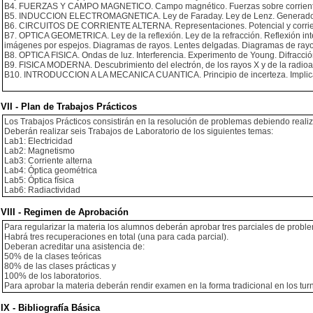
B4. FUERZAS Y CAMPO MAGNETICO. Campo magnético. Fuerzas sobre corrientes. 
B5. INDUCCION ELECTROMAGNETICA. Ley de Faraday. Ley de Lenz. Generador de 
B6. CIRCUITOS DE CORRIENTE ALTERNA. Representaciones. Potencial y corrient
B7. OPTICA GEOMETRICA. Ley de la reflexión. Ley de la refracción. Reflexión int
imágenes por espejos. Diagramas de rayos. Lentes delgadas. Diagramas de rayos
B8. OPTICA FISICA. Ondas de luz. Interferencia. Experimento de Young. Difracción 
B9. FISICA MODERNA. Descubrimiento del electrón, de los rayos X y de la radioac
B10. INTRODUCCION A LA MECANICA CUANTICA. Principio de incerteza. Implicaci
VII - Plan de Trabajos Prácticos
Los Trabajos Prácticos consistirán en la resolución de problemas debiendo re
Deberán realizar seis Trabajos de Laboratorio de los siguientes temas:
Lab1: Electricidad
Lab2: Magnetismo
Lab3: Corriente alterna
Lab4: Óptica geométrica
Lab5: Óptica física
Lab6: Radiactividad
VIII - Regimen de Aprobación
Para regularizar la materia los alumnos deberán aprobar tres parciales de proble
Habrá tres recuperaciones en total (una para cada parcial).
Deberan acreditar una asistencia de:
50% de la clases teóricas
80% de las clases prácticas y
100% de los laboratorios.
Para aprobar la materia deberán rendir examen en la forma tradicional en los tur
IX - Bibliografía Básica