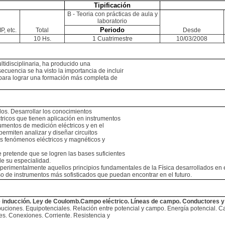
Tipificación
B - Teoria con prácticas de aula y
laboratorio
Periodo
P, etc.
Total
Desde
10 Hs.
1 Cuatrimestre
10/03/2008
ltidisciplinaria, ha producido una
ecuencia se ha visto la importancia de incluir
 para lograr una formación más completa de
los. Desarrollar los conocimientos
tricos que tienen aplicación en instrumentos
umentos de medición eléctricos y en el
ermiten analizar y diseñar circuitos
los fenómenos eléctricos y magnéticos y
e pretende que se logren las bases suficientes
de su especialidad.
xperimentalmente aquellos principios fundamentales de la Física desarrollados en e
uso de instrumentos más sofisticados que puedan encontrar en el futuro.
nducción. Ley de Coulomb.Campo eléctrico. Líneas de campo. Conductores y 
ones. Equipotenciales. Relación entre potencial y campo. Energía potencial. Ca
 Conexiones. Corriente. Resistencia y