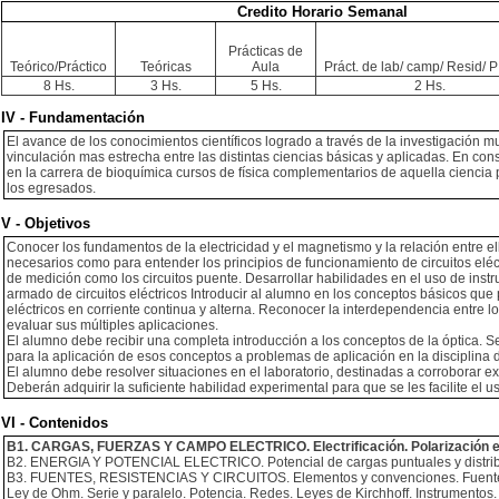
Credito Horario Semanal
Prácticas de
Teórico/Práctico
Teóricas
Aula
Práct. de lab/ camp/ Resid/ PI
8 Hs.
3 Hs.
5 Hs.
2 Hs.
IV - Fundamentación
El avance de los conocimientos científicos logrado a través de la investigación mu
vinculación mas estrecha entre las distintas ciencias básicas y aplicadas. En cons
en la carrera de bioquímica cursos de física complementarios de aquella ciencia
los egresados.
V - Objetivos
Conocer los fundamentos de la electricidad y el magnetismo y la relación entre el
necesarios como para entender los principios de funcionamiento de circuitos eléc
de medición como los circuitos puente. Desarrollar habilidades en el uso de instr
armado de circuitos eléctricos Introducir al alumno en los conceptos básicos que p
eléctricos en corriente continua y alterna. Reconocer la interdependencia entre 
evaluar sus múltiples aplicaciones.
El alumno debe recibir una completa introducción a los conceptos de la óptica. S
para la aplicación de esos conceptos a problemas de aplicación en la disciplina 
El alumno debe resolver situaciones en el laboratorio, destinadas a corroborar e
Deberán adquirir la suficiente habilidad experimental para que se les facilite el 
VI - Contenidos
B1. CARGAS, FUERZAS Y CAMPO ELECTRICO. Electrificación. Polarización e i
B2. ENERGIA Y POTENCIAL ELECTRICO. Potencial de cargas puntuales y distribuci
B3. FUENTES, RESISTENCIAS Y CIRCUITOS. Elementos y convenciones. Fuentes.
Ley de Ohm. Serie y paralelo. Potencia. Redes. Leyes de Kirchhoff. Instrumentos.