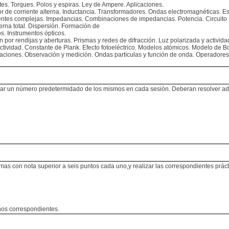
Torques. Polos y espiras. Ley de Ampere. Aplicaciones.
corriente alterna. Inductancia. Transformadores. Ondas electromagnéticas. Es
es complejas. Impedancias. Combinaciones de impedancias. Potencia. Circuito
erna total. Dispersión. Formación de
. Instrumentos ópticos.
por rendijas y aberturas. Prismas y redes de difracción. Luz polarizada y actividad
tividad. Constante de Plank. Efecto fotoeléctrico. Modelos atómicos. Modelo de Bo
ones. Observación y medición. Ondas partículas y función de onda. Operadores.
alizar un número predetermidado de los mismos en cada sesión. Deberan resolver
mas con nota superior a seis puntos cada uno,y realizar las correspondientes prácti
nos correspondientes.