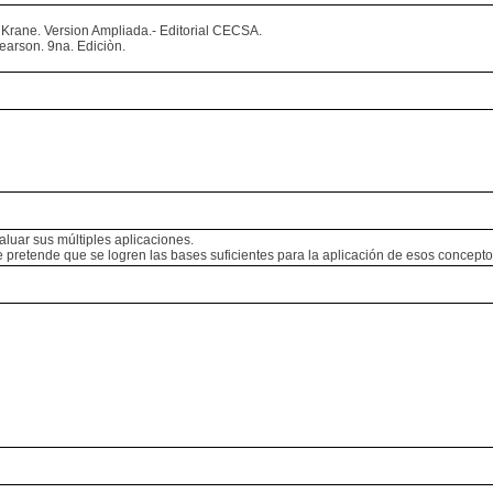
k, Krane. Version Ampliada.- Editorial CECSA.
arson. 9na. Ediciòn.
luar sus múltiples aplicaciones.
e pretende que se logren las bases suficientes para la aplicación de esos concepto