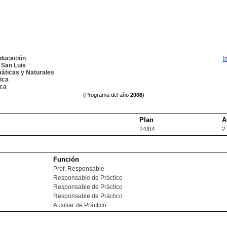
Educación
I
 San Luis
áticas y Naturales
ica
ica
(Programa del año
2008
)
Plan
A
24/84
2
Función
Prof. Responsable
Responsable de Práctico
Responsable de Práctico
Responsable de Práctico
Auxiliar de Práctico