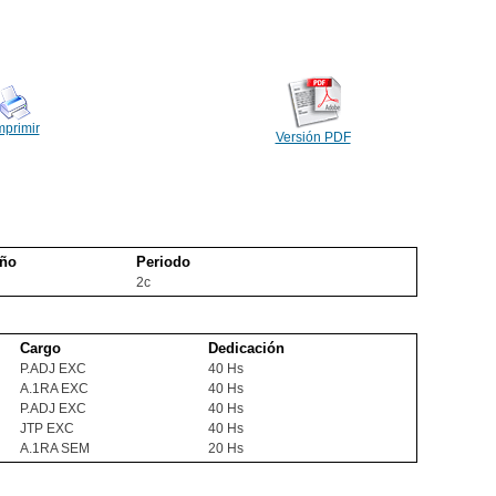
mprimir
Versión PDF
ño
Periodo
2c
Cargo
Dedicación
P.ADJ EXC
40 Hs
A.1RA EXC
40 Hs
P.ADJ EXC
40 Hs
JTP EXC
40 Hs
A.1RA SEM
20 Hs