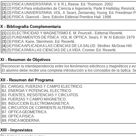
[1]
[1] FISICA UNIVERSITARIA. V. II. R.L.Reese. Ed. Thomson. 2002
[2]
[2] FISICA Para estudiantes de Ciencia e Ingeniería. Parte II Halliday, Resnic
[3]
[3] FÍSICA UNIVERSITARIA. VOL. II. Sears, Zemansky, Young. Ed. Freedman Pe
[4]
[4] FISICA. Giancoli - 3era. Edición Editorial Prentice Hall. 1998
X - Bibliografia Complementaria
[1]
[1] ELECTRICIDAD Y MAGNETISMO E. M. Pourcell.- Editorial Reverté.
[2]
[2] FUNDAMENTOS DE FÍSICA. VOL III. OPTICA. Sears, F. W. IV Edición 1979
[3]
[3] FISICA. Kane, Sternheim. Ed. Reverté.
[4]
[4] FISICA APLICADA A LAS CIENCIAS DE LA SALUD. Strother. McGraw Hill.
[5]
[5] FISICA PARA LAS CIENCIAS DE LA VIDA. Cromer. Ed. Reverté.
XI - Resumen de Objetivos
Reconocer la interdependencia entre los fenómenos eléctricos y magnéticos y eva
El alumno debe recibir una completa introducción a los conceptos de la óptica. S
XII - Resumen del Programa
B1. CARGAS, FUERZAS Y CAMPO ELECTRICO.
B2. ENERGIA Y POTENCIAL ELECTRICO.
B3. FUENTES, RESISTENCIAS Y CIRCUITOS.
B4. FUERZAS Y CAMPO MAGNETICO.
B5. INDUCCION ELECTROMAGNETICA.
B6. CIRCUITOS DE CORRIENTE ALTERNA.
B7. OPTICA GEOMETRICA.
B8. OPTICA FISICA.
B9. FISICA MODERNA.
XIII - Imprevistos