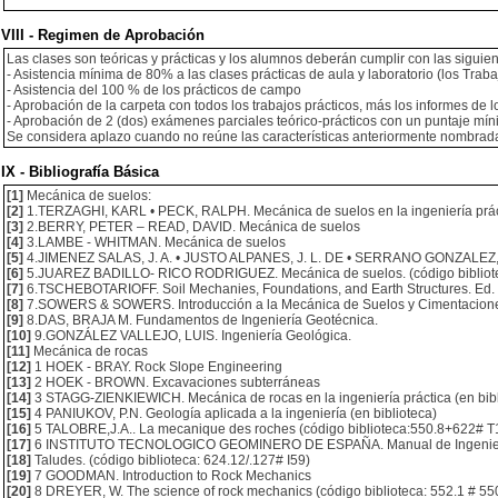
VIII - Regimen de Aprobación
Las clases son teóricas y prácticas y los alumnos deberán cumplir con las siguien
- Asistencia mínima de 80% a las clases prácticas de aula y laboratorio (los Tr
- Asistencia del 100 % de los prácticos de campo
- Aprobación de la carpeta con todos los trabajos prácticos, más los informes de 
- Aprobación de 2 (dos) exámenes parciales teórico-prácticos con un puntaje míni
Se considera aplazo cuando no reúne las características anteriormente nombrad
IX - Bibliografía Básica
[1]
Mecánica de suelos:
[2]
1.TERZAGHI, KARL • PECK, RALPH. Mecánica de suelos en la ingeniería práct
[3]
2.BERRY, PETER – READ, DAVID. Mecánica de suelos
[4]
3.LAMBE - WHITMAN. Mecánica de suelos
[5]
4.JIMENEZ SALAS, J. A. • JUSTO ALPANES, J. L. DE • SERRANO GONZALEZ, ALC
[6]
5.JUAREZ BADILLO- RICO RODRIGUEZ. Mecánica de suelos. (código biblioteca
[7]
6.TSCHEBOTARIOFF. Soil Mechanies, Foundations, and Earth Structures. Ed. 
[8]
7.SOWERS & SOWERS. Introducción a la Mecánica de Suelos y Cimentacion
[9]
8.DAS, BRAJA M. Fundamentos de Ingeniería Geotécnica.
[10]
9.GONZÁLEZ VALLEJO, LUIS. Ingeniería Geológica.
[11]
Mecánica de rocas
[12]
1 HOEK - BRAY. Rock Slope Engineering
[13]
2 HOEK - BROWN. Excavaciones subterráneas
[14]
3 STAGG-ZIENKIEWICH. Mecánica de rocas en la ingeniería práctica (en bibl
[15]
4 PANIUKOV, P.N. Geología aplicada a la ingeniería (en biblioteca)
[16]
5 TALOBRE,J.A.. La mecanique des roches (código biblioteca:550.8+622# 
[17]
6 INSTITUTO TECNOLOGICO GEOMINERO DE ESPAÑA. Manual de Ingenier
[18]
Taludes. (código biblioteca: 624.12/.127# I59)
[19]
7 GOODMAN. Introduction to Rock Mechanics
[20]
8 DREYER, W. The science of rock mechanics (código biblioteca: 552.1 # 55