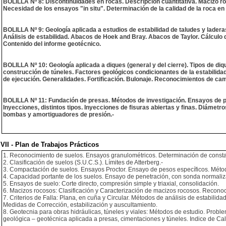
BOLILLA Nº 8: Discontinuidades en rocas. Descripción cuantitativa. Macizo r
Necesidad de los ensayos "in situ". Determinación de la calidad de la roca 
BOLILLA Nº 9: Geología aplicada a estudios de estabilidad de taludes y laderas.
Análisis de estabilidad. Abacos de Hoek and Bray. Abacos de Taylor. Cálculo 
Contenido del informe geotécnico.
BOLILLA Nº 10: Geología aplicada a diques (general y del cierre). Tipos de di
construcción de túneles. Factores geológicos condicionantes de la estabilidad
de ejecución. Generalidades. Fortificación. Bulonaje. Reconocimientos de ca
BOLILLA Nº 11: Fundación de presas. Métodos de investigación. Ensayos de p
Inyecciones, distintos tipos. Inyecciones de fisuras abiertas y finas. Diámetro
bombas y amortiguadores de presión.-
VII - Plan de Trabajos Prácticos
1. Reconocimiento de suelos. Ensayos granulométricos. Determinación de constan
2. Clasificación de suelos (S.U.C.S.). Límites de Atterberg.-
3. Compactación de suelos. Ensayos Proctor. Ensayo de pesos específicos. Métod
4. Capacidad portante de los suelos. Ensayo de penetración, con sonda normaliza
5. Ensayos de suelo: Corte directo, compresión simple y triaxial, consolidación.
6. Macizos rocosos: Clasificación y Caracterización de macizos rocosos. Recono
7. Criterios de Falla: Plana, en cuña y Circular. Métodos de análisis de estabili
Medidas de Corrección, estabilización y auscultamiento.
8. Geotecnia para obras hidráulicas, túneles y viales: Métodos de estudio. Proble
geológica – geotécnica aplicada a presas, cimentaciones y túneles. Indice de Cal