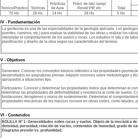
Prácticas
Práct. de lab/ camp/
Teórico/Práctico
Teóricas
de Aula
Resid/ PIP, etc.
Total
70 Hs.
28 Hs.
14 Hs.
28 Hs.
5 Hs.
IV - Fundamentación
La geotecnia es una de las especialidades de la geología aplicada. Los geólogos 
puentes, caminos, etc,) para evaluar la viabilidad de las obras y realizar los cá
interpretar el comportamiento de los suelos y rocas. Los estudios in situ y de lab
planificación y diseño de la obra según las características del terreno.
V - Objetivos
Generales: Conocer los conceptos básicos referidos a las propiedades geomecánic
desarrollados en asignaturas previas. Adquirir nociones sobre metodologías y técn
apropiados a situaciones tipo.
Particulares: Conocer y determinar las propiedades índice que determinan el c
determinar las propiedades de deformabilidad y resistencia al corte de suelos. C
fundaciones, terraplenes y muros de sostenimiento. Determinar el comportamient
propiedades mecánicas de los macizos rocosos en obras civiles, como taludes, p
VI - Contenidos
BOLILLA Nº 1: Generalidades sobre rocas y suelos. Objeto de la mecánica de l
densidad, porosidad, relación de vacíos, contenidos de humedad, grado de sat
Diagrama presión vs. profundidad.