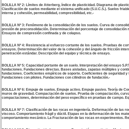
BOLILLA Nº 2: Límites de Atterberg, índice de plasticidad. Diagrama de plast
Clasificación de suelos mediante el sistema unificado (S.U.C.S.). Suelos friabl
interna y cohesión, permeabilidad, compresibilidad, etc.-
BOLILLA Nº 3: Fenómeno de la consolidación de los suelos. Curva de consolida
presión de preconsolidación. Determinación del porcentaje de consolidación 
Ensayos de compresión confinada y de colapso.
BOLILLA Nº 4: Resistencia al esfuerzo cortante de los suelos. Pruebas de cort
ensayos. Determinación del valor de la cohesión y del ángulo de fricción int
penetración estándar. Descripción del equipo y técnica de ensayo.
BOLILLA Nº 5: Capacidad portante de un suelo. Interpretación del ensayo S.P.
fundaciones. Fundaciones directas. Bases aisladas, zapatas múltiples y contin
fundaciones. Coeficientes empíricos de soporte. Coeficientes de seguridad y 
Fundaciones con pilotes. Fundaciones con cilindros de fundación.-
BOLILLA Nº 6: Empuje de suelos. Empuje activo. Empuje pasivo. Teoría de Cou
muros de gravedad. Compactación de suelos. Prueba de compactación, curva
compactaciones, determinación del peso específico en pruebas de campo. Equ
BOLILLA Nº 7: Clasificación de las rocas en ingeniería. Deformación de las r
viscoso. Comportamiento frágil y dúctil. Etapas en la deformación de los mater
comportamiento mecánico. La Fracturación de las rocas en experimentos. Resis