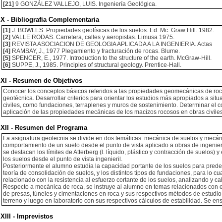
[21]
9 GONZÁLEZ VALLEJO, LUIS. Ingeniería Geológica.
X - Bibliografia Complementaria
[1]
J. BOWLES. Propiedades geofísicas de los suelos. Ed. Mc. Graw Hill. 1982.
[2]
VALLE RODAS. Carretera, calles y aeropistas. Limusa 1975.
[3]
REVISTA ASOCIACION DE GEOLOGIA APLICADA A LA INGENIERIA. Actas
[4]
RAMSAY, J., 1977 Plegamiento y fracturación de rocas. Blume.
[5]
SPENCER, E., 1977. Introduction to the structure of the earth. McGraw-Hill.
[6]
SUPPE, J., 1985. Principles of structural geology. Prentice-Hall.
XI - Resumen de Objetivos
Conocer los conceptos básicos referidos a las propiedades geomecánicas de roca
geotécnica. Desarrollar criterios para orientar los estudios más apropiados a si
civiles, como fundaciones, terraplenes y muros de sostenimiento. Determinar el
aplicación de las propiedades mecánicas de los macizos rocosos en obras civiles
XII - Resumen del Programa
La asignatura geotecnia se divide en dos temáticas: mecánica de suelos y mecáni
comportamiento de un suelo desde el punto de vista aplicado a obras de ingenier
se destacan los límites de Atterberg (l. líquido, plástico y contracción de suelos)
los suelos desde el punto de vista ingenieril.
Posteriormente el alumno estudia la capacidad portante de los suelos para pred
teoría de consolidación de suelos, y los distintos tipos de fundaciones, para lo cua
relacionado con la resistencia al esfuerzo cortante de los suelos, analizando y calc
Respecto a mecánica de roca, se instruye al alumno en temas relacionados con el 
de presas, túneles y cimentaciones en roca y sus respectivos métodos de estudio.
terreno y luego en laboratorio con sus respectivos cálculos de estabilidad. Se ens
XIII - Imprevistos