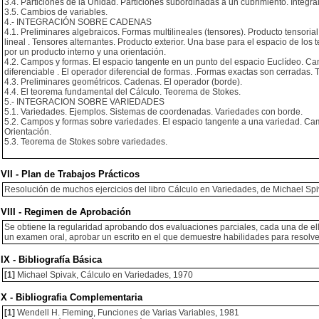
3.4. Particiones de la Unidad. Particiones subordinadas a un cubrimiento. Integra
3.5. Cambios de variables.
4.- INTEGRACIÓN SOBRE CADENAS
4.1. Preliminares algebraicos. Formas multilineales (tensores). Producto tensoria
lineal . Tensores alternantes. Producto exterior. Una base para el espacio de lo
por un producto interno y una orientación.
4.2. Campos y formas. El espacio tangente en un punto del espacio Euclídeo. Ca
diferenciable . El operador diferencial de formas. .Formas exactas son cerradas.
4.3. Preliminares geométricos. Cadenas. El operador (borde).
4.4. El teorema fundamental del Cálculo. Teorema de Stokes.
5.- INTEGRACION SOBRE VARIEDADES
5.1. Variedades. Ejemplos. Sistemas de coordenadas. Variedades con borde.
5.2. Campos y formas sobre variedades. El espacio tangente a una variedad. Camp
Orientación.
5.3. Teorema de Stokes sobre variedades.
VII - Plan de Trabajos Prácticos
Resolución de muchos ejercicios del libro Cálculo en Variedades, de Michael Sp
VIII - Regimen de Aprobación
Se obtiene la regularidad aprobando dos evaluaciones parciales, cada una de el
un examen oral, aprobar un escrito en el que demuestre habilidades para resolver 
IX - Bibliografía Básica
[1]
Michael Spivak, Cálculo en Variedades, 1970
X - Bibliografia Complementaria
[1]
Wendell H. Fleming, Funciones de Varias Variables, 1981