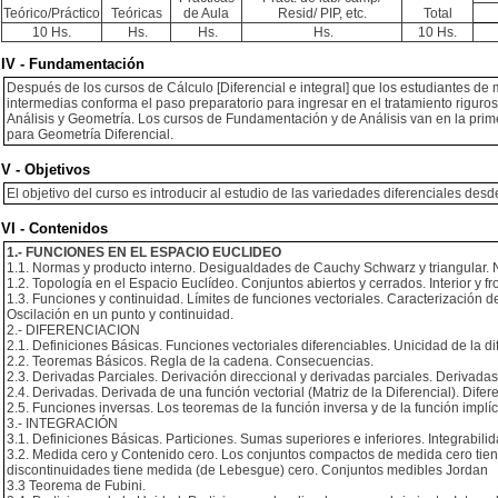
Teórico/Práctico
Teóricas
de Aula
Resid/ PIP, etc.
Total
10 Hs.
Hs.
Hs.
Hs.
10 Hs.
IV - Fundamentación
Después de los cursos de Cálculo [Diferencial e integral] que los estudiantes de
intermedias conforma el paso preparatorio para ingresar en el tratamiento riguro
Análisis y Geometría. Los cursos de Fundamentación y de Análisis van en la pri
para Geometría Diferencial.
V - Objetivos
El objetivo del curso es introducir al estudio de las variedades diferenciales de
VI - Contenidos
1.- FUNCIONES EN EL ESPACIO EUCLIDEO
1.1. Normas y producto interno. Desigualdades de Cauchy Schwarz y triangular.
1.2. Topología en el Espacio Euclídeo. Conjuntos abiertos y cerrados. Interior y 
1.3. Funciones y continuidad. Límites de funciones vectoriales. Caracterización 
Oscilación en un punto y continuidad.
2.- DIFERENCIACION
2.1. Definiciones Básicas. Funciones vectoriales diferenciables. Unicidad de la di
2.2. Teoremas Básicos. Regla de la cadena. Consecuencias.
2.3. Derivadas Parciales. Derivación direccional y derivadas parciales. Derivada
2.4. Derivadas. Derivada de una función vectorial (Matriz de la Diferencial). Dife
2.5. Funciones inversas. Los teoremas de la función inversa y de la función implíc
3.- INTEGRACIÓN
3.1. Definiciones Básicas. Particiones. Sumas superiores e inferiores. Integrabilid
3.2. Medida cero y Contenido cero. Los conjuntos compactos de medida cero tien
discontinuidades tiene medida (de Lebesgue) cero. Conjuntos medibles Jordan
3.3 Teorema de Fubini.