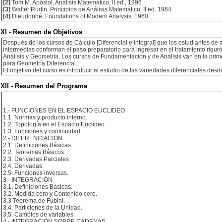
[2]
Tom M. Apóstol, Análisis Matemático, II ed., 1996
[3]
Walter Rudin, Principios de Análisis Matemático, II ed. 1964
[4]
Dieudonné, Foundations of Modern Analysis, 1960
XI - Resumen de Objetivos
Después de los cursos de Cálculo [Diferencial e integral] que los estudiantes de
intermedias conforman el paso preparatorio para ingresar en el tratamiento rigur
Análisis y Geometría. Los cursos de Fundamentación y de Análisis van en la pri
para Geometría Diferencial.
El objetivo del curso es introducir al estudio de las variedades diferenciales de
XII - Resumen del Programa
1.- FUNCIONES EN EL ESPACIO EUCLIDEO
1.1. Normas y producto interno.
1.2. Topología en el Espacio Euclídeo..
1.3. Funciones y continuidad.
2.- DIFERENCIACION
2.1. Definiciones Básicas.
2.2. Teoremas Básicos.
2.3. Derivadas Parciales
2.4. Derivadas
2.5. Funciones inversas.
3.- INTEGRACIÓN
3.1. Definiciones Básicas.
3.2. Medida cero y Contenido cero.
3.3 Teorema de Fubini.
3.4. Particiones de la Unidad.
3.5. Cambios de variables.
4.- INTEGRACIÓN SOBRE CADENAS