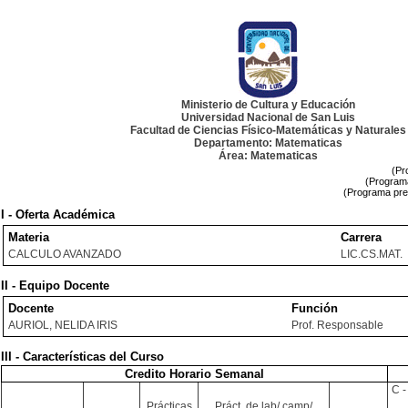
Ministerio de Cultura y Educación
Universidad Nacional de San Luis
Facultad de Ciencias Físico-Matemáticas y Naturales
Departamento: Matematicas
Área: Matematicas
(Pr
(Programa
(Programa pre
I - Oferta Académica
Materia
Carrera
CALCULO AVANZADO
LIC.CS.MAT.
II - Equipo Docente
Docente
Función
AURIOL, NELIDA IRIS
Prof. Responsable
III - Características del Curso
Credito Horario Semanal
C -
Prácticas
Práct. de lab/ camp/